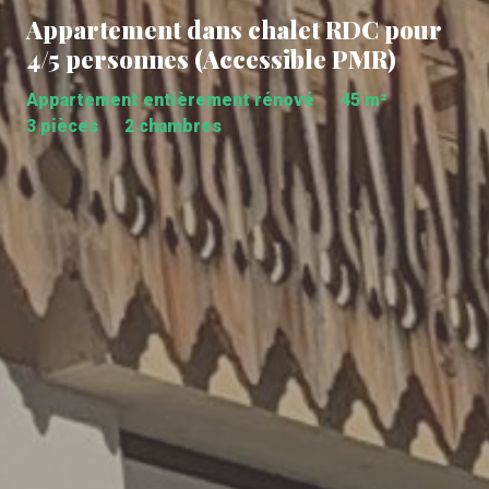
Appartement dans chalet RDC pour
4/5 personnes (Accessible PMR)
Appartement entièrement rénové
45 m²
3 pièces
2 chambres