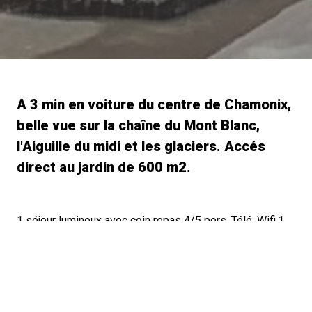
A 3 min en voiture du centre de Chamonix,
belle vue sur la chaîne du Mont Blanc,
l'Aiguille du midi et les glaciers. Accés
direct au jardin de 600 m2.
1 séjour lumineux avec coin repas 4/5 pers. Télé, Wifi.1
Canapé lit rapido 2 personnes (140X190 ) + 1 canapé.
Coin cuisine équipée : Table de cuisson à induction,lave
linge, lave-vaisselle, cafetière électrique, micro-onde,
four, bouilloire, appareils à fondue et raclette, etc
1 chambre avec un grand lit 2 personnes (160x200),