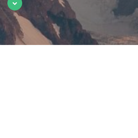
Scroll
CHARTE DE "LOCATION
VACANCES VALLEE CHAMONIX"
POUR UNE NOUVELLE ADHESION
Faire sa demande par écrit à l'Association.
Les résidents secondaires accédant à l’Association,
ont obligation d’avoir un représentant local pour les
accueils et départs des locataires.
Le bureau de l’Association se réserve le droit de