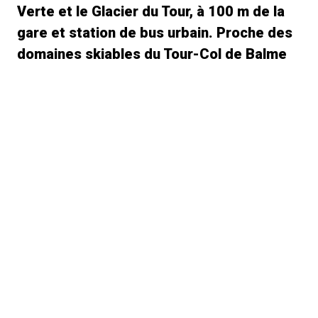
Verte et le Glacier du Tour, à 100 m de la
gare et station de bus urbain. Proche des
domaines skiables du Tour-Col de Balme
et des Grands-Montets.
Équipements
- Cuisine : lave vaisselle, lave linge, plaque induction,
micro-ondes, four, réfrigérateur/congélateur, cafetière,
grille pain, appareil à fondue etc.
- Salon/séjour : 1 canapé lit, table basse, coin repas
- Chambre 1 : Lit double avec placards et salle de bain
attenante avec baignoire et WC
- Chambre 2 : Un lit superposé (2 couchages) et un lit
tiroir (1 couchage), placards avec penderie
- Sanitaires : Une deuxième salle de bain avec baignoire
et WC
- Autres : 2 balcons